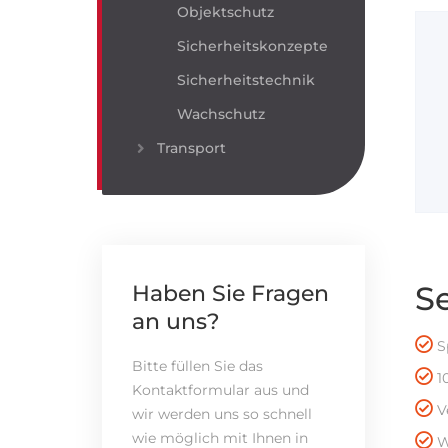
Objektschutz
Sicherheitskonzepte
Sicherheitstechnik
Wachschutz
Transport
S
Haben Sie Fragen
an uns?
Sp
Bitte füllen Sie das
1
Kontaktformular aus und
Ve
wir werden uns so schnell
wie möglich mit Ihnen in
Wi