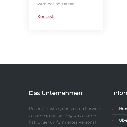
Verbindung setzen
Kontakt
Das Unternehmen
Info
Unser Ziel ist es, den besten Service
Ho
zu bieten, den die Region zu bieten
Übe
hat. Unser uniformiertes Personal