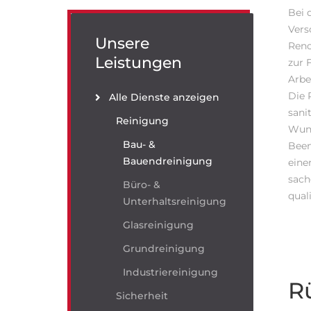
Bei 
Vers
Unsere
Reno
Leistungen
zur 
Arbe
Die 
Alle Dienste anzeigen
sani
Reinigung
Wuns
Bau- &
Been
Bauendreinigung
eine
sach
Büro- &
qual
Unterhaltsreinigung
Glasreinigung
Grundreinigung
Industriereinigung
R
Sicherheit