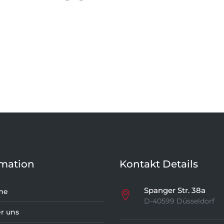
rmation
Kontakt Details
Spanger Str. 38a
me
D-40599 Düsseldorf
r uns