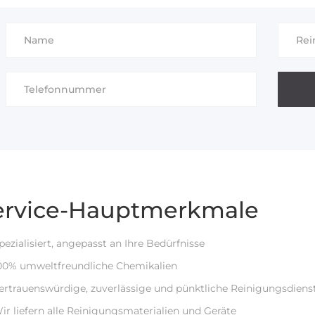
Alternative:
ervice-Hauptmerkmale
ezialisiert, angepasst an Ihre Bedürfnisse
00% umweltfreundliche Chemikalien
rtrauenswürdige, zuverlässige und pünktliche Reinigungsdiens
r liefern alle Reinigungsmaterialien und Geräte