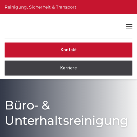
Reinigung, Sicherheit & Transport
Kontakt
Karriere
Büro- &
Unterhaltsreinigung